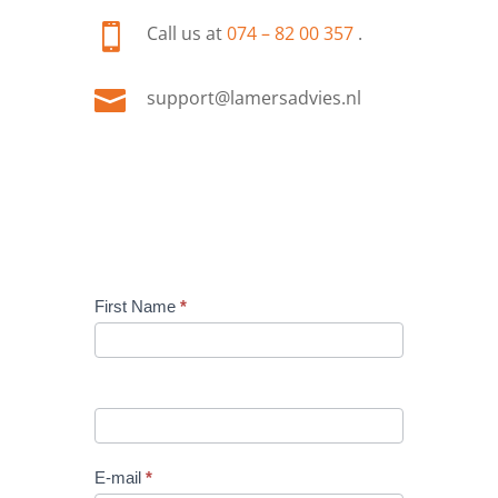

Call us at
074 – 82 00 357
.

support@lamersadvies.nl
Contact
First Name
*
Form
E-mail
*