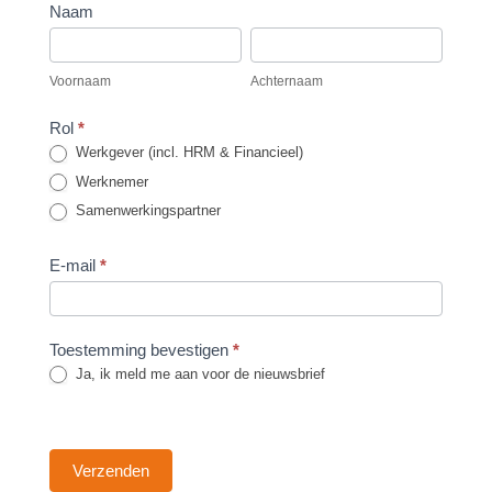
Nieuwsbrief
Naam
aanmelding
Voornaam
Achternaam
-
Voornaam
Achternaam
footer
Rol
*
Werkgever (incl. HRM & Financieel)
Werknemer
Samenwerkingspartner
E-mail
*
Toestemming bevestigen
*
Ja, ik meld me aan voor de nieuwsbrief
Verzenden