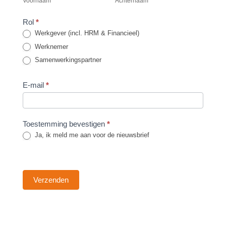
Voornaam
Achternaam
footer
Rol
*
Werkgever (incl. HRM & Financieel)
Werknemer
Samenwerkingspartner
E-mail
*
Toestemming bevestigen
*
Ja, ik meld me aan voor de nieuwsbrief
Verzenden