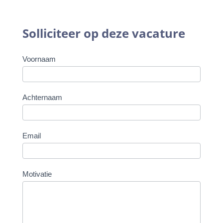
Solliciteer op deze vacature
Werken
Voornaam
bij
Achternaam
Email
Motivatie